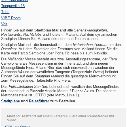
Tocqueville 13
Tube
VIBE Room
Volt
Finden Sie auf dem
Stadtplan Mailand
alle
Sehenswürdigkeiten
,
Restaurants
,
Nachtclubs
und Hotels in Mailand. Auf dem dynamischen
Stadtplan können Sie Mailand erkunden und Touren planen.
Stadtplan Mailand - die Innenstadt mit dem
historischen Zentrum
um den
Domplatz
. Auf dem Stadtplan des Zentrums von Mailand finden Sie die
Karte von Parco Sempione über Porta Ticinese bis zum Naviglio.
Die
Mailänder Messe
besteht aus zwei Ausstellungszentrum, der
Fiera
Campionaria
als Messezentrum in der Innenstadt und dem neuen
Messegelände Fiera Milano Rho, das sich nordwestlich zwischen der
Autobahn A4 und der westlichen Tangente (Tangenziale Ovest) befindet.
Finden Sie auf dem
Stadtplan Mailand
die günstigste Metroverbindung
zum Messegelände, Haltestelle Rho Fiera.
Das
Fußballstadion San Siro
befindet sich westlich des Messegeländes
der Innenstadt in Piazzale Angelo Moratti / Piazza Axum. Die nächste
Metrohaltestelle ist LOTTO (rote Metro, Linie 1).
Stadtpläne
und
Reiseführer
zum Bestellen.
Mailand: Testfahrt mit einem Ferrari 458 auf einer Rennstrecke mit
Video
€299,- pro Person