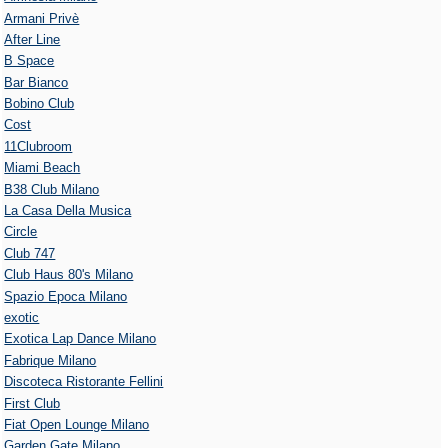
Armani Privè
After Line
B Space
Bar Bianco
Bobino Club
Cost
11Clubroom
Miami Beach
B38 Club Milano
La Casa Della Musica
Circle
Club 747
Club Haus 80's Milano
Spazio Epoca Milano
exotic
Exotica Lap Dance Milano
Fabrique Milano
Discoteca Ristorante Fellini
First Club
Fiat Open Lounge Milano
Garden Gate Milano