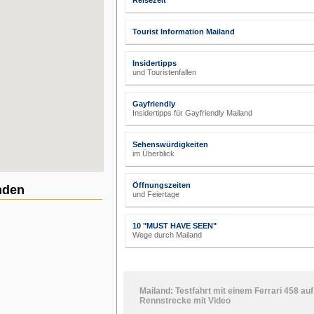
Reisezeit
Tourist Information Mailand
Insidertipps
und Touristenfallen
Gayfriendly
Insidertipps für Gayfriendly Mailand
Sehenswürdigkeiten
im Überblick
Öffnungszeiten
nden
und Feiertage
10 "MUST HAVE SEEN"
Wege durch Mailand
Mailand: Testfahrt mit einem Ferrari 458 auf
Rennstrecke mit Video