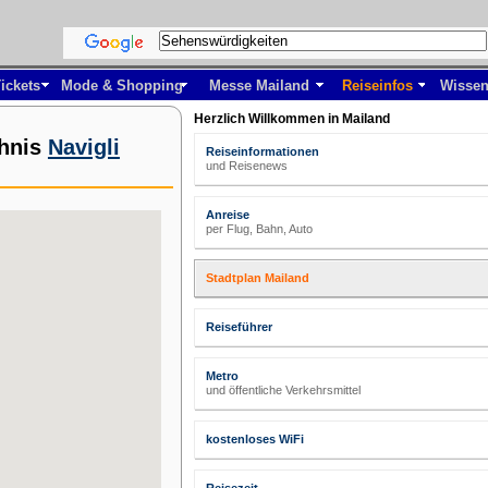
ickets
Mode & Shopping
Messe Mailand
Reiseinfos
Wissen
Herzlich Willkommen in Mailand
chnis
Navigli
Reiseinformationen
und Reisenews
Anreise
per Flug, Bahn, Auto
Stadtplan Mailand
Reiseführer
Metro
und öffentliche Verkehrsmittel
kostenloses WiFi