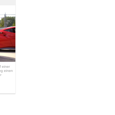
 einer
eg einen
r