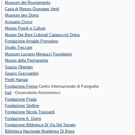
Museum del Risorgimento
Casa di Riposo Giuseppe Verdi
Museum des Doms
Acquario Civico
Museo Popoli e Culture
Museo Dei Beni Culturali Cappuccini Onlus
Fondazione Arnaldo Pomodoro
Studio Treccani
Museum Luciano Minguzzi Foundation
Museo della Permanente
Spazio Oberdan
Spazio Guicciardini
Pirelli Hangar
Fondazione Forma
Centro Internazionale di Fotografia
Inaf
- Osservatorio Astronomico
Fondazione Prada
Fondazione Stelline
Fondazione Nicola Trussardi
Fondazione A. Durini
Fondazione Biblioteca Di Via Del Senato
Biblioteca Nazionale Braidense Di Brera