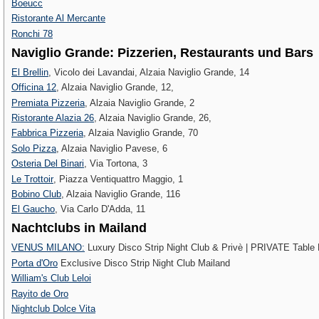
Boeucc
Ristorante Al Mercante
Ronchi 78
Naviglio Grande: Pizzerien, Restaurants und Bars
El Brellin
, Vicolo dei Lavandai, Alzaia Naviglio Grande, 14
Officina 12
, Alzaia Naviglio Grande, 12,
Premiata Pizzeria
, Alzaia Naviglio Grande, 2
Ristorante Alazia 26
, Alzaia Naviglio Grande, 26,
Fabbrica Pizzeria
, Alzaia Naviglio Grande, 70
Solo Pizza
, Alzaia Naviglio Pavese, 6
Osteria Del Binari
, Via Tortona, 3
Le Trottoir‎
, Piazza Ventiquattro Maggio, 1
Bobino Club
, Alzaia Naviglio Grande, 116
El Gaucho
, Via Carlo D'Adda, 11
Nachtclubs in Mailand
VENUS MILANO:
Luxury Disco Strip Night Club & Privè | PRIVATE Table
Porta d'Oro
Exclusive Disco Strip Night Club Mailand
William's Club Leloi
Rayito de Oro
Nightclub Dolce Vita