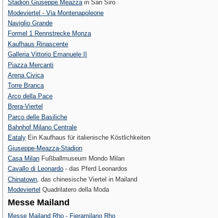
Stadion Giuseppe Meazza
in San Siro
Modeviertel - Via Montenapoleone
Naviglio Grande
Formel 1 Rennstrecke Monza
Kaufhaus Rinascente
Galleria Vittorio Emanuele II
Piazza Mercanti
Arena Civica
Torre Branca
Arco della Pace
Brera-Viertel
Parco delle Basiliche
Bahnhof Milano Centrale
Eataly
Ein Kaufhaus für italienische Köstlichkeiten
Giuseppe-Meazza-Stadion
Casa Milan
Fußballmuseum Mondo Milan
Cavallo di Leonardo
- das Pferd Leonardos
Chinatown
, das chinesische Viertel in Mailand
Modeviertel
Quadrilatero della Moda
Messe Mailand
Messe Mailand Rho - Fieramilano Rho