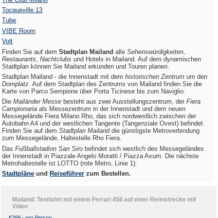
Tocqueville 13
Tube
VIBE Room
Volt
Finden Sie auf dem
Stadtplan Mailand
alle
Sehenswürdigkeiten
,
Restaurants
,
Nachtclubs
und Hotels in Mailand. Auf dem dynamischen
Stadtplan können Sie Mailand erkunden und Touren planen.
Stadtplan Mailand - die Innenstadt mit dem
historischen Zentrum
um den
Domplatz
. Auf dem Stadtplan des Zentrums von Mailand finden Sie die
Karte von Parco Sempione über Porta Ticinese bis zum Naviglio.
Die
Mailänder Messe
besteht aus zwei Ausstellungszentrum, der
Fiera
Campionaria
als Messezentrum in der Innenstadt und dem neuen
Messegelände Fiera Milano Rho, das sich nordwestlich zwischen der
Autobahn A4 und der westlichen Tangente (Tangenziale Ovest) befindet.
Finden Sie auf dem
Stadtplan Mailand
die günstigste Metroverbindung
zum Messegelände, Haltestelle Rho Fiera.
Das
Fußballstadion San Siro
befindet sich westlich des Messegeländes
der Innenstadt in Piazzale Angelo Moratti / Piazza Axum. Die nächste
Metrohaltestelle ist LOTTO (rote Metro, Linie 1).
Stadtpläne
und
Reiseführer
zum Bestellen.
Mailand: Testfahrt mit einem Ferrari 458 auf einer Rennstrecke mit
Video
€299,- pro Person