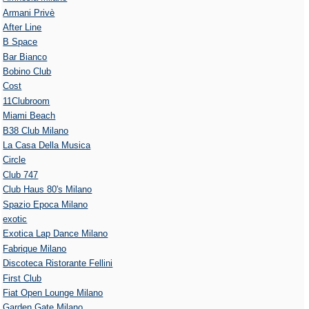
Armani Privè
After Line
B Space
Bar Bianco
Bobino Club
Cost
11Clubroom
Miami Beach
B38 Club Milano
La Casa Della Musica
Circle
Club 747
Club Haus 80's Milano
Spazio Epoca Milano
exotic
Exotica Lap Dance Milano
Fabrique Milano
Discoteca Ristorante Fellini
First Club
Fiat Open Lounge Milano
Garden Gate Milano