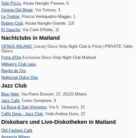
Solo Pizza
, Alzaia Naviglio Pavese, 6
Osteria Del Binari
, Via Tortona, 3
Le Trottoir‎
, Piazza Ventiquattro Maggio, 1
Bobino Club
, Alzaia Naviglio Grande, 116
El Gaucho
, Via Carlo D'Adda, 11
Nachtclubs in Mailand
VENUS MILANO:
Luxury Disco Strip Night Club & Privè | PRIVATE Table
Dance
Porta d'Oro
Exclusive Disco Strip Night Club Mailand
William's Club Leloi
Rayito de Oro
Nightclub Dolce Vita
Jazz Club
Blue Note
, Via Pietro Borsieri, 37, 20125 Milano
Jazz Cafè
, Corso Sempione, 8
La Buca di San Vincenzo
, Via S. Vincenzo, 15
Caffè Doria - Jazz Club
, Viale Andrea Doria, 22
Diskobars und Live-Diskotheken in Mailand
Old Fashion Cafè
Amnesia Milano