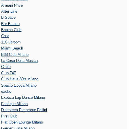
Armani Privè
After Line
B Space
Bar Bianco
Bobino Club
Cost
11Clubroom
Miami Beach
B38 Club Milano
La Casa Della Musica
Circle
Club 747
Club Haus 80's Milano
Spazio Epoca Milano
exotic
Exotica Lap Dance Milano
Fabrique Milano
Discoteca Ristorante Fellini
First Club
Fiat Open Lounge Milano
Garden Gate Milano