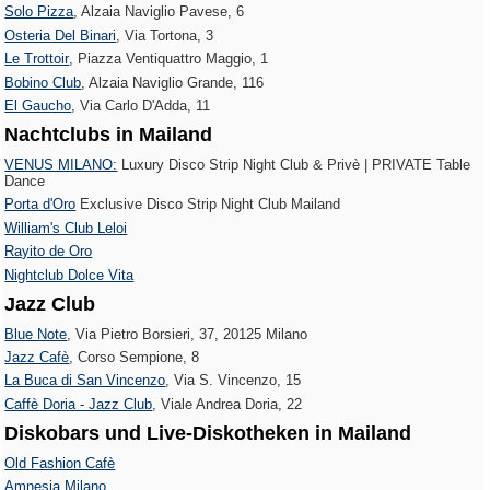
Solo Pizza
, Alzaia Naviglio Pavese, 6
Osteria Del Binari
, Via Tortona, 3
Le Trottoir‎
, Piazza Ventiquattro Maggio, 1
Bobino Club
, Alzaia Naviglio Grande, 116
El Gaucho
, Via Carlo D'Adda, 11
Nachtclubs in Mailand
VENUS MILANO:
Luxury Disco Strip Night Club & Privè | PRIVATE Table
Dance
Porta d'Oro
Exclusive Disco Strip Night Club Mailand
William's Club Leloi
Rayito de Oro
Nightclub Dolce Vita
Jazz Club
Blue Note
, Via Pietro Borsieri, 37, 20125 Milano
Jazz Cafè
, Corso Sempione, 8
La Buca di San Vincenzo
, Via S. Vincenzo, 15
Caffè Doria - Jazz Club
, Viale Andrea Doria, 22
Diskobars und Live-Diskotheken in Mailand
Old Fashion Cafè
Amnesia Milano