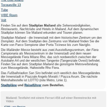
Tocqueville 13
Tube
VIBE Room
Volt
Finden Sie auf dem
Stadtplan Mailand
alle
Sehenswürdigkeiten
,
Restaurants
,
Nachtclubs
und Hotels in Mailand. Auf dem dynamischen
Stadtplan können Sie Mailand erkunden und Touren planen.
Stadtplan Mailand - die Innenstadt mit dem
historischen Zentrum
um den
Domplatz
. Auf dem Stadtplan des Zentrums von Mailand finden Sie die
Karte von Parco Sempione über Porta Ticinese bis zum Naviglio.
Die
Mailänder Messe
besteht aus zwei Ausstellungszentrum, der
Fiera
Campionaria
als Messezentrum in der Innenstadt und dem neuen
Messegelände Fiera Milano Rho, das sich nordwestlich zwischen der
Autobahn A4 und der westlichen Tangente (Tangenziale Ovest) befindet.
Finden Sie auf dem
Stadtplan Mailand
die günstigste Metroverbindung
zum Messegelände, Haltestelle Rho Fiera.
Das
Fußballstadion San Siro
befindet sich westlich des Messegeländes
der Innenstadt in Piazzale Angelo Moratti / Piazza Axum. Die nächste
Metrohaltestelle ist LOTTO (rote Metro, Linie 1).
Stadtpläne
und
Reiseführer
zum Bestellen.
Mailand: Testfahrt mit einem Ferrari 458 auf einer Rennstrecke mit
Video
€299,- pro Person