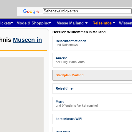
ickets
Mode & Shopping
Messe Mailand
Reiseinfos
Wissen
Herzlich Willkommen in Mailand
chnis
Museen in
Reiseinformationen
und Reisenews
Anreise
per Flug, Bahn, Auto
Stadtplan Mailand
Reiseführer
Metro
und öffentliche Verkehrsmittel
kostenloses WiFi