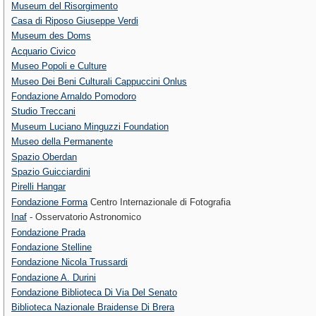
Museum del Risorgimento
Casa di Riposo Giuseppe Verdi
Museum des Doms
Acquario Civico
Museo Popoli e Culture
Museo Dei Beni Culturali Cappuccini Onlus
Fondazione Arnaldo Pomodoro
Studio Treccani
Museum Luciano Minguzzi Foundation
Museo della Permanente
Spazio Oberdan
Spazio Guicciardini
Pirelli Hangar
Fondazione Forma
Centro Internazionale di Fotografia
Inaf
- Osservatorio Astronomico
Fondazione Prada
Fondazione Stelline
Fondazione Nicola Trussardi
Fondazione A. Durini
Fondazione Biblioteca Di Via Del Senato
Biblioteca Nazionale Braidense Di Brera