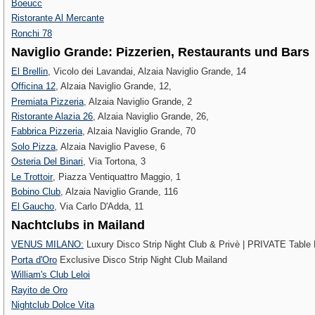
Boeucc
Ristorante Al Mercante
Ronchi 78
Naviglio Grande: Pizzerien, Restaurants und Bars
El Brellin
, Vicolo dei Lavandai, Alzaia Naviglio Grande, 14
Officina 12
, Alzaia Naviglio Grande, 12,
Premiata Pizzeria
, Alzaia Naviglio Grande, 2
Ristorante Alazia 26
, Alzaia Naviglio Grande, 26,
Fabbrica Pizzeria
, Alzaia Naviglio Grande, 70
Solo Pizza
, Alzaia Naviglio Pavese, 6
Osteria Del Binari
, Via Tortona, 3
Le Trottoir‎
, Piazza Ventiquattro Maggio, 1
Bobino Club
, Alzaia Naviglio Grande, 116
El Gaucho
, Via Carlo D'Adda, 11
Nachtclubs in Mailand
VENUS MILANO:
Luxury Disco Strip Night Club & Privè | PRIVATE Table
Porta d'Oro
Exclusive Disco Strip Night Club Mailand
William's Club Leloi
Rayito de Oro
Nightclub Dolce Vita