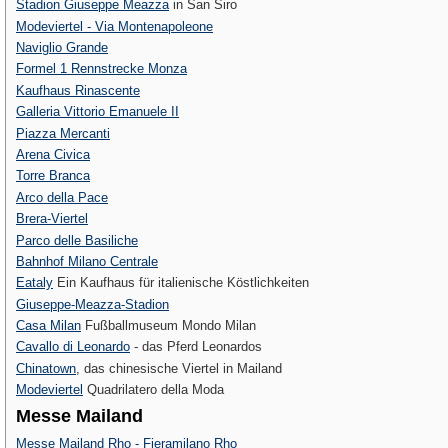
Stadion Giuseppe Meazza
in San Siro
Modeviertel - Via Montenapoleone
Naviglio Grande
Formel 1 Rennstrecke Monza
Kaufhaus Rinascente
Galleria Vittorio Emanuele II
Piazza Mercanti
Arena Civica
Torre Branca
Arco della Pace
Brera-Viertel
Parco delle Basiliche
Bahnhof Milano Centrale
Eataly
Ein Kaufhaus für italienische Köstlichkeiten
Giuseppe-Meazza-Stadion
Casa Milan
Fußballmuseum Mondo Milan
Cavallo di Leonardo
- das Pferd Leonardos
Chinatown
, das chinesische Viertel in Mailand
Modeviertel
Quadrilatero della Moda
Messe Mailand
Messe Mailand Rho - Fieramilano Rho