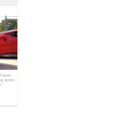
 einer
eg einen
r