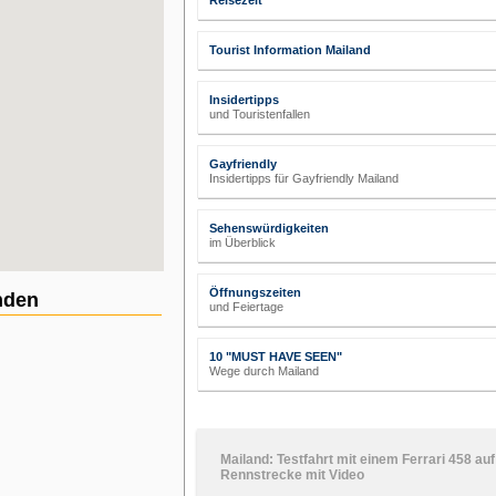
Reisezeit
Tourist Information Mailand
Insidertipps
und Touristenfallen
Gayfriendly
Insidertipps für Gayfriendly Mailand
Sehenswürdigkeiten
im Überblick
Öffnungszeiten
nden
und Feiertage
10 "MUST HAVE SEEN"
Wege durch Mailand
Mailand: Testfahrt mit einem Ferrari 458 auf
Rennstrecke mit Video