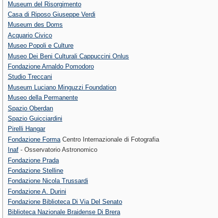
Museum del Risorgimento
Casa di Riposo Giuseppe Verdi
Museum des Doms
Acquario Civico
Museo Popoli e Culture
Museo Dei Beni Culturali Cappuccini Onlus
Fondazione Arnaldo Pomodoro
Studio Treccani
Museum Luciano Minguzzi Foundation
Museo della Permanente
Spazio Oberdan
Spazio Guicciardini
Pirelli Hangar
Fondazione Forma
Centro Internazionale di Fotografia
Inaf
- Osservatorio Astronomico
Fondazione Prada
Fondazione Stelline
Fondazione Nicola Trussardi
Fondazione A. Durini
Fondazione Biblioteca Di Via Del Senato
Biblioteca Nazionale Braidense Di Brera