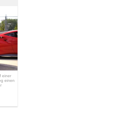
 einer
eg einen
r