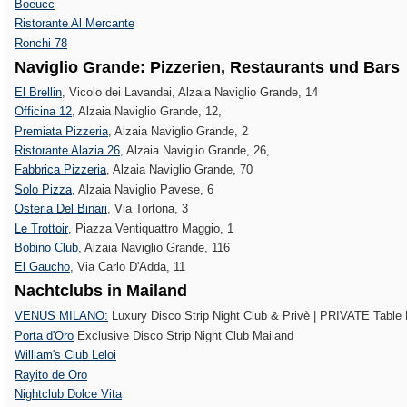
Boeucc
Ristorante Al Mercante
Ronchi 78
Naviglio Grande: Pizzerien, Restaurants und Bars
El Brellin
, Vicolo dei Lavandai, Alzaia Naviglio Grande, 14
Officina 12
, Alzaia Naviglio Grande, 12,
Premiata Pizzeria
, Alzaia Naviglio Grande, 2
Ristorante Alazia 26
, Alzaia Naviglio Grande, 26,
Fabbrica Pizzeria
, Alzaia Naviglio Grande, 70
Solo Pizza
, Alzaia Naviglio Pavese, 6
Osteria Del Binari
, Via Tortona, 3
Le Trottoir‎
, Piazza Ventiquattro Maggio, 1
Bobino Club
, Alzaia Naviglio Grande, 116
El Gaucho
, Via Carlo D'Adda, 11
Nachtclubs in Mailand
VENUS MILANO:
Luxury Disco Strip Night Club & Privè | PRIVATE Table
Porta d'Oro
Exclusive Disco Strip Night Club Mailand
William's Club Leloi
Rayito de Oro
Nightclub Dolce Vita