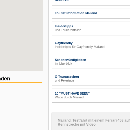
Reisezeit
Tourist Information Mailand
Insidertipps
und Touristenfallen
Gayfriendly
Insidertipps für Gayfriendly Mailand
Sehenswürdigkeiten
im Überblick
Öffnungszeiten
nden
und Feiertage
10 "MUST HAVE SEEN"
Wege durch Mailand
Mailand: Testfahrt mit einem Ferrari 458 auf
Rennstrecke mit Video