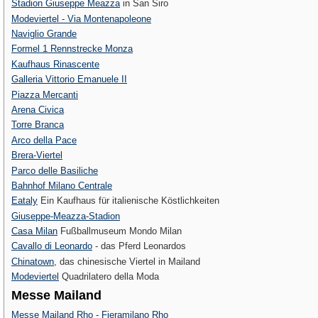
Stadion Giuseppe Meazza
in San Siro
Modeviertel - Via Montenapoleone
Naviglio Grande
Formel 1 Rennstrecke Monza
Kaufhaus Rinascente
Galleria Vittorio Emanuele II
Piazza Mercanti
Arena Civica
Torre Branca
Arco della Pace
Brera-Viertel
Parco delle Basiliche
Bahnhof Milano Centrale
Eataly
Ein Kaufhaus für italienische Köstlichkeiten
Giuseppe-Meazza-Stadion
Casa Milan
Fußballmuseum Mondo Milan
Cavallo di Leonardo
- das Pferd Leonardos
Chinatown
, das chinesische Viertel in Mailand
Modeviertel
Quadrilatero della Moda
Messe Mailand
Messe Mailand Rho - Fieramilano Rho