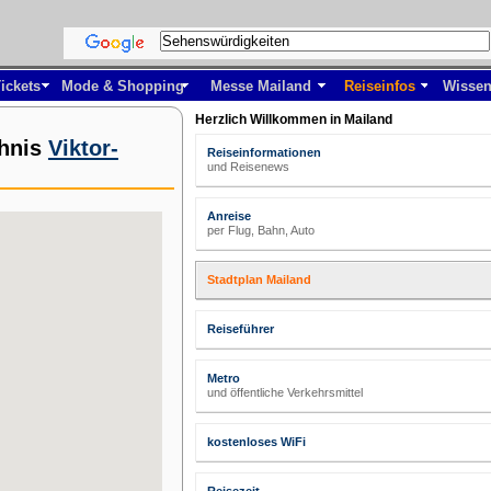
ickets
Mode & Shopping
Messe Mailand
Reiseinfos
Wissen
Herzlich Willkommen in Mailand
chnis
Viktor-
Reiseinformationen
und Reisenews
Anreise
per Flug, Bahn, Auto
Stadtplan Mailand
Reiseführer
Metro
und öffentliche Verkehrsmittel
kostenloses WiFi