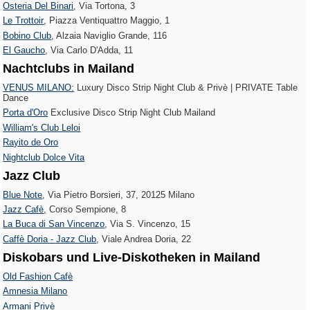
Osteria Del Binari
, Via Tortona, 3
Le Trottoir‎
, Piazza Ventiquattro Maggio, 1
Bobino Club
, Alzaia Naviglio Grande, 116
El Gaucho
, Via Carlo D'Adda, 11
Nachtclubs in Mailand
VENUS MILANO:
Luxury Disco Strip Night Club & Privè | PRIVATE Table
Dance
Porta d'Oro
Exclusive Disco Strip Night Club Mailand
William's Club Leloi
Rayito de Oro
Nightclub Dolce Vita
Jazz Club
Blue Note
, Via Pietro Borsieri, 37, 20125 Milano
Jazz Cafè
, Corso Sempione, 8
La Buca di San Vincenzo
, Via S. Vincenzo, 15
Caffè Doria - Jazz Club
, Viale Andrea Doria, 22
Diskobars und Live-Diskotheken in Mailand
Old Fashion Cafè
Amnesia Milano
Armani Privè