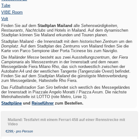
Tube
VIBE Room
Volt
Finden Sie auf dem
Stadtplan Mailand
alle
Sehenswürdigkeiten
,
Restaurants
,
Nachtclubs
und Hotels in Mailand. Auf dem dynamischen
Stadtplan können Sie Mailand erkunden und Touren planen.
Stadtplan Mailand - die Innenstadt mit dem
historischen Zentrum
um den
Domplatz
. Auf dem Stadtplan des Zentrums von Mailand finden Sie die
Karte von Parco Sempione über Porta Ticinese bis zum Naviglio.
Die
Mailänder Messe
besteht aus zwei Ausstellungszentrum, der
Fiera
Campionaria
als Messezentrum in der Innenstadt und dem neuen
Messegelände Fiera Milano Rho, das sich nordwestlich zwischen der
Autobahn A4 und der westlichen Tangente (Tangenziale Ovest) befindet.
Finden Sie auf dem
Stadtplan Mailand
die günstigste Metroverbindung
zum Messegelände, Haltestelle Rho Fiera.
Das
Fußballstadion San Siro
befindet sich westlich des Messegeländes
der Innenstadt in Piazzale Angelo Moratti / Piazza Axum. Die nächste
Metrohaltestelle ist LOTTO (rote Metro, Linie 1).
Stadtpläne
und
Reiseführer
zum Bestellen.
Mailand: Testfahrt mit einem Ferrari 458 auf einer Rennstrecke mit
Video
€299,- pro Person