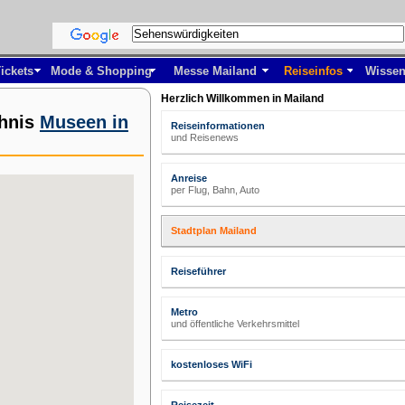
ickets
Mode & Shopping
Messe Mailand
Reiseinfos
Wissen
Herzlich Willkommen in Mailand
chnis
Museen in
Reiseinformationen
und Reisenews
Anreise
per Flug, Bahn, Auto
Stadtplan Mailand
Reiseführer
Metro
und öffentliche Verkehrsmittel
kostenloses WiFi