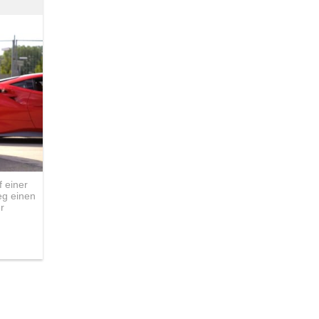
 einer
eg einen
r