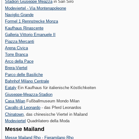
Stadion Giuseppe Meazza
in San Siro
Modeviertel - Via Montenapoleone
Naviglio Grande
Formel 1 Rennstrecke Monza
Kaufhaus Rinascente
Galleria Vittorio Emanuele II
Piazza Mercanti
Arena Civica
Torre Branca
Arco della Pace
Brera-Viertel
Parco delle Basiliche
Bahnhof Milano Centrale
Eataly
Ein Kaufhaus für italienische Köstlichkeiten
Giuseppe-Meazza-Stadion
Casa Milan
Fußballmuseum Mondo Milan
Cavallo di Leonardo
- das Pferd Leonardos
Chinatown
, das chinesische Viertel in Mailand
Modeviertel
Quadrilatero della Moda
Messe Mailand
Messe Mailand Rho - Fieramilano Rho