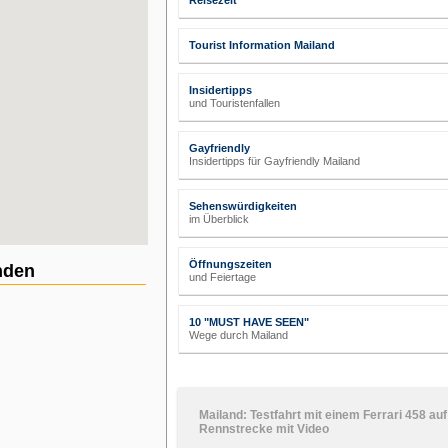
Reisezeit
Tourist Information Mailand
Insidertipps
und Touristenfallen
Gayfriendly
Insidertipps für Gayfriendly Mailand
Sehenswürdigkeiten
im Überblick
Öffnungszeiten
nden
und Feiertage
10 "MUST HAVE SEEN"
Wege durch Mailand
Mailand: Testfahrt mit einem Ferrari 458 auf
Rennstrecke mit Video