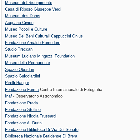
Museum del Risorgimento
Casa di Riposo Giuseppe Verdi
Museum des Doms
Acquario Civico
Museo Popoli e Culture
Museo Dei Beni Culturali Cappuccini Onlus
Fondazione Arnaldo Pomodoro
Studio Treccani
Museum Luciano Minguzzi Foundation
Museo della Permanente
Spazio Oberdan
Spazio Guicciardini
Pirelli Hangar
Fondazione Forma
Centro Internazionale di Fotografia
Inaf
- Osservatorio Astronomico
Fondazione Prada
Fondazione Stelline
Fondazione Nicola Trussardi
Fondazione A. Durini
Fondazione Biblioteca Di Via Del Senato
Biblioteca Nazionale Braidense Di Brera