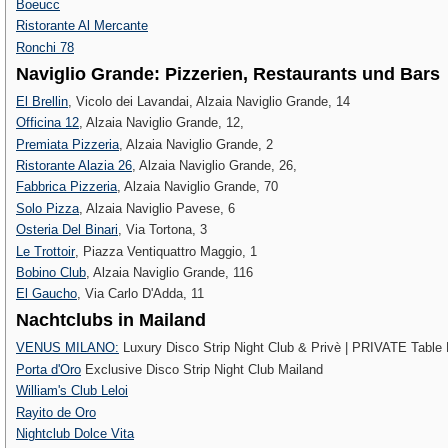
Boeucc
Ristorante Al Mercante
Ronchi 78
Naviglio Grande: Pizzerien, Restaurants und Bars
El Brellin
, Vicolo dei Lavandai, Alzaia Naviglio Grande, 14
Officina 12
, Alzaia Naviglio Grande, 12,
Premiata Pizzeria
, Alzaia Naviglio Grande, 2
Ristorante Alazia 26
, Alzaia Naviglio Grande, 26,
Fabbrica Pizzeria
, Alzaia Naviglio Grande, 70
Solo Pizza
, Alzaia Naviglio Pavese, 6
Osteria Del Binari
, Via Tortona, 3
Le Trottoir‎
, Piazza Ventiquattro Maggio, 1
Bobino Club
, Alzaia Naviglio Grande, 116
El Gaucho
, Via Carlo D'Adda, 11
Nachtclubs in Mailand
VENUS MILANO:
Luxury Disco Strip Night Club & Privè | PRIVATE Table
Porta d'Oro
Exclusive Disco Strip Night Club Mailand
William's Club Leloi
Rayito de Oro
Nightclub Dolce Vita